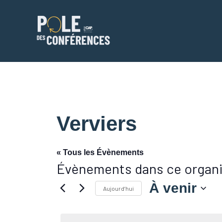
Aller
au
contenu
Verviers
« Tous les Évènements
Évènements dans ce organi
À venir
Aujourd’hui
Sélectionnez
une
date.