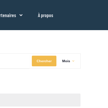
rtenaires
À propos
Navigation
Chercher
Mois
de
vues
Évènement