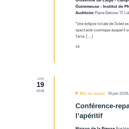
Université de Liège - Camp
Outremeuse - Institut de P
Place Delcour 17, Li
Auditoire
"Une éclipse totale de Soleil e
spectacle cosmique auquel il s
Terre. […]
5€
JUIN
19
2026
19 juin 2026
Mis en avant
Conférence-repas
l’apéritif
Rue Hau
Maison de la Presse