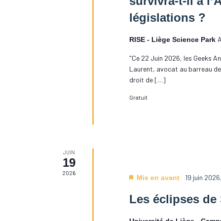
survivra-t-il à l’
événements
avec
législations ?
les
résultats
A
RISE - Liège Science Park
filtrés.
"Ce 22 Juin 2026, les Geeks A
Laurent, avocat au barreau de 
droit de […]
Gratuit
JUIN
19
2026
19 juin 2026
Mis en avant
Les éclipses de 