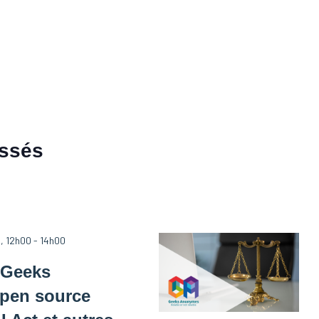
assés
6, 12h00
-
14h00
 Geeks
pen source