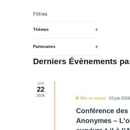
Filtres
La
Thèmes
modification
Ouvrir
de
les
Partenaires
l'une
filtres
Ouvrir
des
les
Derniers Évènements p
entrées
filtres
du
formulaire
JUIN
entraînera
22
l'actualisation
2026
22 juin 202
Mis en avant
de
la
Conférence des
liste
Anonymes – L’o
des