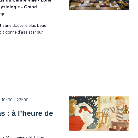
us du Centre Ville - Zone
hysiologie - Grand
ège
st sans doute le plus beau
oit donné d’assister sur
, 19h00
-
22h00
 : à l’heure de
te Sauvenière 19, Liège