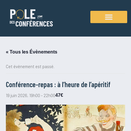
Aller
au
contenu
Agenda des conférences
« Tous les Évènements
Cet évènement est passé.
Conférence-repas : à l’heure de l’apéritif
19 juin 2026, 19h00
-
22h00
47€