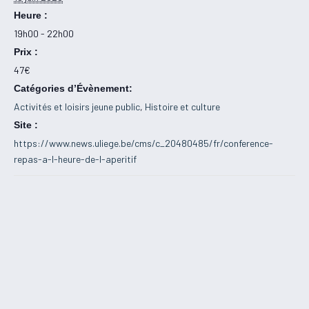
Heure :
19h00 - 22h00
Prix :
47€
Catégories d’Évènement:
Activités et loisirs jeune public
,
Histoire et culture
Site :
https://www.news.uliege.be/cms/c_20480485/fr/conference-
repas-a-l-heure-de-l-aperitif