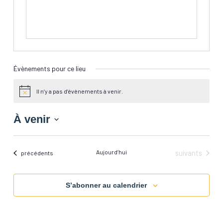
Évènements pour ce lieu
Il n’y a pas d’évènements à venir.
Notice
À venir
Sélectionnez
une
date.
Évènements
Aujourd’hui
suivants
Évènements
précédents
S’abonner au calendrier