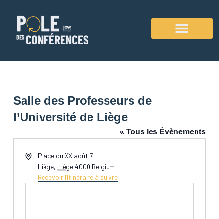
Aller
au
contenu
Agenda des conférences
Salle des Professeurs de
l’Université de Liège
« Tous les Évènements
Adresse
Place du XX août 7
Liège
,
Liège
4000
Belgium
Recevoir l’Itinéraire à suivre