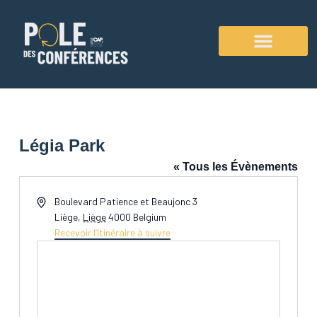
Aller
au
contenu
Agenda des conférences
Légia Park
« Tous les Évènements
Adresse
Boulevard Patience et Beaujonc 3
Liège
,
Liège
4000
Belgium
Recevoir l’Itinéraire à suivre