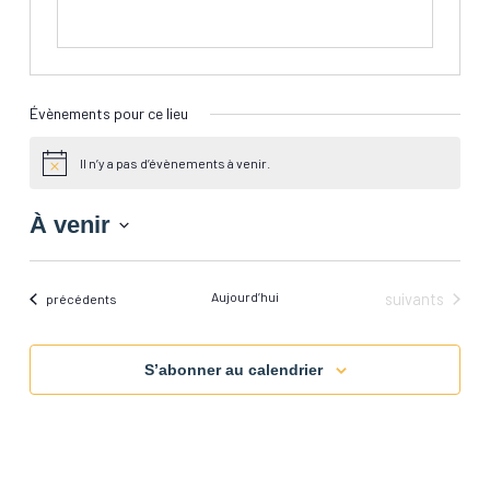
Évènements pour ce lieu
Il n’y a pas d’évènements à venir.
Notice
À venir
Sélectionnez
une
date.
Évènements
Aujourd’hui
suivants
Évènements
précédents
S’abonner au calendrier