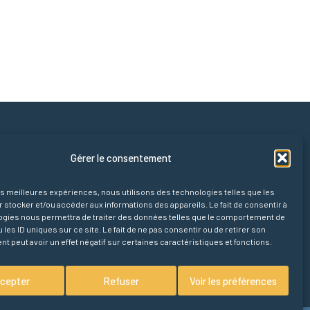
pides
Gérer le consentement
cueil
ences
les meilleures expériences, nous utilisons des technologies telles que les
s
 stocker et/ou accéder aux informations des appareils. Le fait de consentir à
ogies nous permettra de traiter des données telles que le comportement de
ropos
 les ID uniques sur ce site. Le fait de ne pas consentir ou de retirer son
 peut avoir un effet négatif sur certaines caractéristiques et fonctions.
cepter
Refuser
Voir les préférences