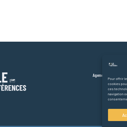
Liens ra
Ac
Agenda des confér
Pour offrir 
Partenaire
cookies pour
ces technol
À p
navigation ou
consentement
Ac