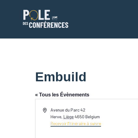
Aller
au
contenu
Embuild
« Tous les Évènements
Adresse
Avenue du Parc 42
Herve
,
Liège
4650
Belgium
Recevoir l’Itinéraire à suivre