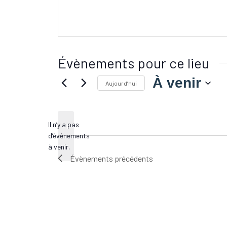
Évènements pour ce lieu
À venir
Aujourd’hui
Sélectionnez
une
date.
Il n’y a pas
d’évènements
Notice
à venir.
Évènements
précédents