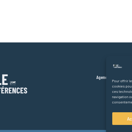
Liens ra
Ac
Agenda des confér
Pour offrir 
Partenaire
cookies pour
ces technol
À p
navigation ou
consentement
Ac