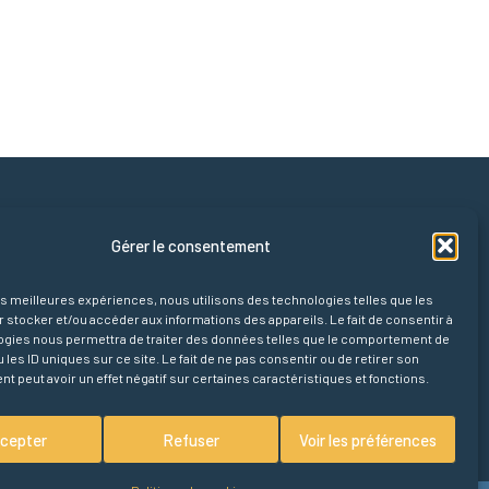
pides
Gérer le consentement
cueil
ences
les meilleures expériences, nous utilisons des technologies telles que les
s
 stocker et/ou accéder aux informations des appareils. Le fait de consentir à
ogies nous permettra de traiter des données telles que le comportement de
ropos
 les ID uniques sur ce site. Le fait de ne pas consentir ou de retirer son
 peut avoir un effet négatif sur certaines caractéristiques et fonctions.
cepter
Refuser
Voir les préférences