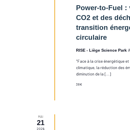
Power-to-Fuel : 
CO2 et des déch
transition énerg
circulaire
A
RISE - Liège Science Park
"Face à la crise énergétique e
climatique, la réduction des é
diminution de la […]
38€
MAI
21
2026