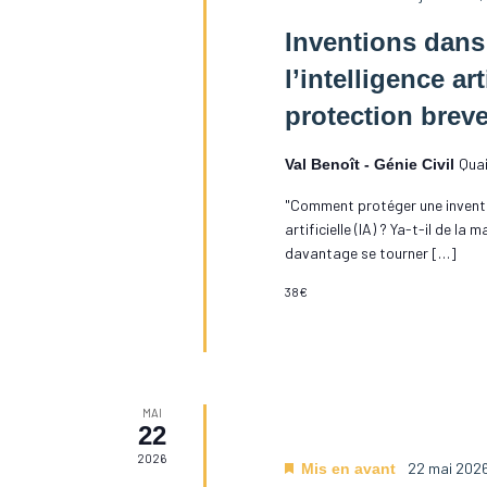
de
la
Inventions dans
liste
l’intelligence arti
des
protection breve
événements
avec
Quai
Val Benoît - Génie Civil
les
résultats
"Comment protéger une inventio
filtrés.
artificielle (IA) ? Ya-t-il de la 
davantage se tourner […]
38€
MAI
22
2026
22 mai 2026
Mis en avant