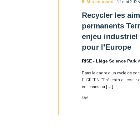
21 mai 2026
Mis en avant
Recycler les ai
permanents Terr
enjeu industriel
pour l’Europe
A
RISE - Liège Science Park
Dans le cadre d'un cycle de co
E-GREEN. "Présents au coeur d
éoliennes ou […]
38€