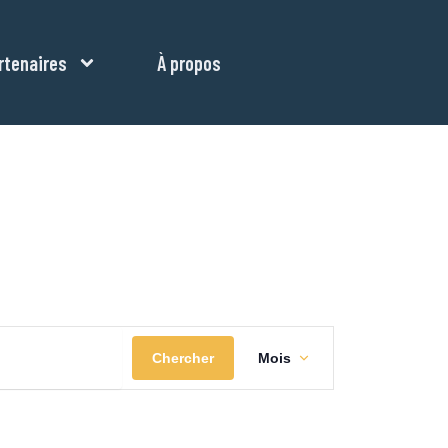
rtenaires
À propos
Navigation
Chercher
Mois
de
vues
Évènement