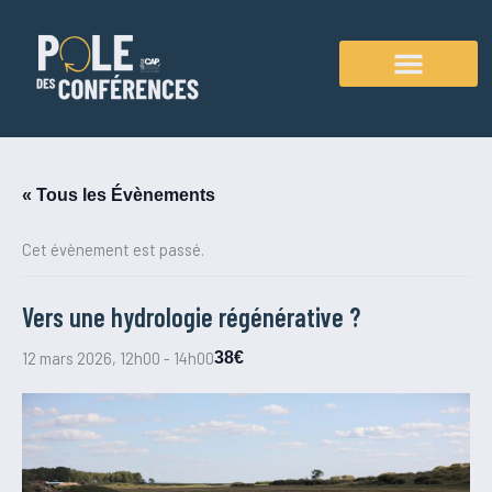
Aller
au
contenu
Agenda des conférences
« Tous les Évènements
Cet évènement est passé.
Vers une hydrologie régénérative ?
12 mars 2026, 12h00
-
14h00
38€