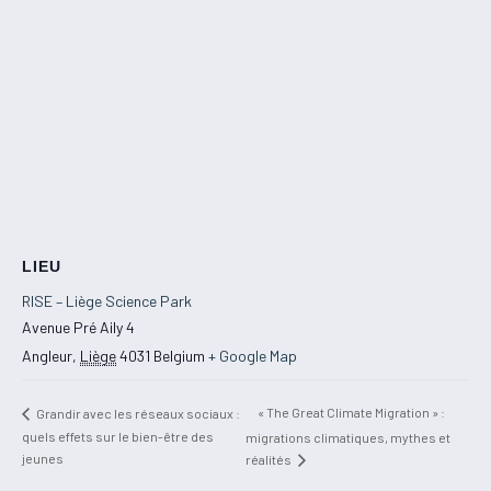
LIEU
RISE – Liège Science Park
Avenue Pré Aily 4
Angleur
,
Liège
4031
Belgium
+ Google Map
« The Great Climate Migration » :
Grandir avec les réseaux sociaux :
quels effets sur le bien-être des
migrations climatiques, mythes et
jeunes
réalités