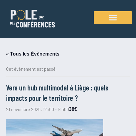
Aller
au
contenu
Agenda des conférences
« Tous les Évènements
Cet évènement est passé.
Vers un hub multimodal à Liège : quels
impacts pour le territoire ?
21 novembre 2025, 12h00
-
14h00
38€