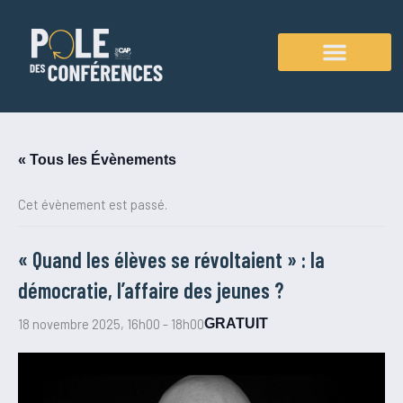
Aller
au
contenu
Agenda des conférences
« Tous les Évènements
Cet évènement est passé.
« Quand les élèves se révoltaient » : la
démocratie, l’affaire des jeunes ?
18 novembre 2025, 16h00
-
18h00
GRATUIT