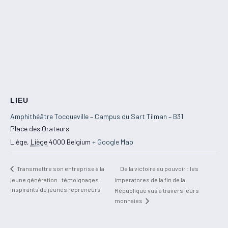
LIEU
Amphithéâtre Tocqueville – Campus du Sart Tilman – B31
Place des Orateurs
Liège
,
Liège
4000
Belgium
+ Google Map
De la victoire au pouvoir : les
Transmettre son entreprise à la
jeune génération : témoignages
imperatores de la fin de la
inspirants de jeunes repreneurs
République vus à travers leurs
monnaies