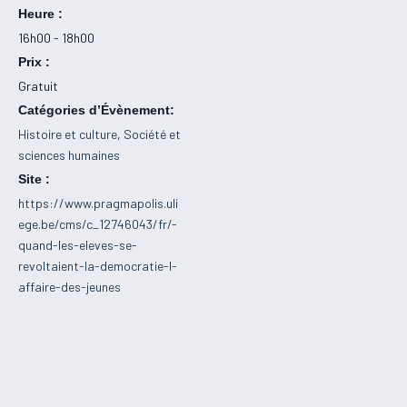
Heure :
16h00 - 18h00
Prix :
Gratuit
Catégories d’Évènement:
Histoire et culture
,
Société et
sciences humaines
Site :
https://www.pragmapolis.uli
ege.be/cms/c_12746043/fr/-
quand-les-eleves-se-
revoltaient-la-democratie-l-
affaire-des-jeunes