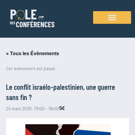
Aller
au
contenu
Agenda des conférences
« Tous les Évènements
Cet évènement est passé.
Le conflit israélo-palestinien, une guerre
sans fin ?
24 mars 2026, 17h00
-
19h00
5€