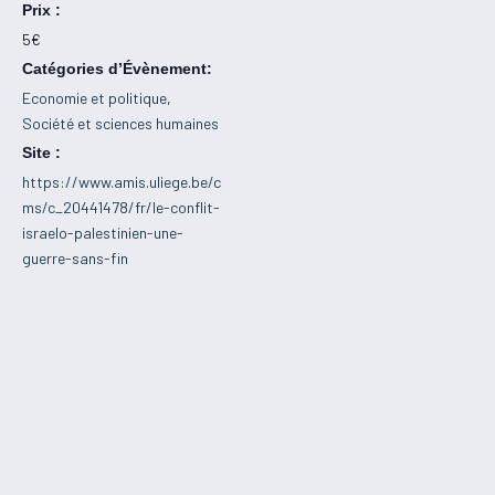
Prix :
5€
Catégories d’Évènement:
Economie et politique
,
Société et sciences humaines
Site :
https://www.amis.uliege.be/c
ms/c_20441478/fr/le-conflit-
israelo-palestinien-une-
guerre-sans-fin