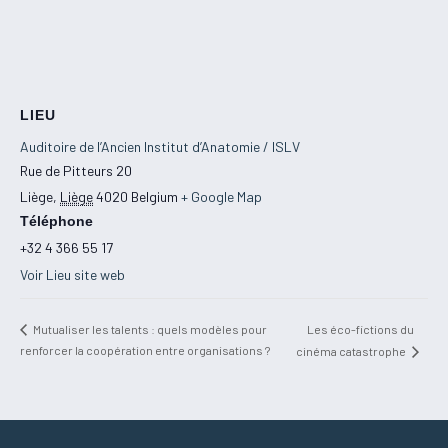
LIEU
Auditoire de l’Ancien Institut d’Anatomie / ISLV
Rue de Pitteurs 20
Liège
,
Liège
4020
Belgium
+ Google Map
Téléphone
+32 4 366 55 17
Voir Lieu site web
Les éco-fictions du
Mutualiser les talents : quels modèles pour
renforcer la coopération entre organisations ?
cinéma catastrophe