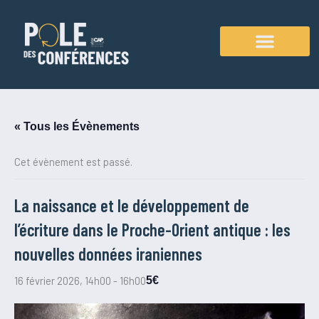
Aller
au
contenu
Agenda des conférences
« Tous les Évènements
Cet évènement est passé.
La naissance et le développement de
l’écriture dans le Proche-Orient antique : les
nouvelles données iraniennes
16 février 2026, 14h00
-
16h00
5€