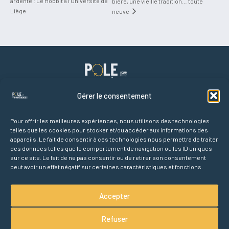
ardente : Le Hobbit à l’Université de
bière, une vieille tradition… toute
Liège
neuve
Gérer le consentement
Pour offrir les meilleures expériences, nous utilisons des technologies
telles que les cookies pour stocker et/ou accéder aux informations des
Liens rapides
appareils. Le fait de consentir à ces technologies nous permettra de traiter
Accueil
des données telles que le comportement de navigation ou les ID uniques
Agenda des conférences
sur ce site. Le fait de ne pas consentir ou de retirer son consentement
peut avoir un effet négatif sur certaines caractéristiques et fonctions.
Partenaires
À propos
Accepter
Refuser