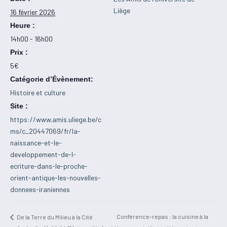
Liège
16 février 2026
Heure :
14h00 - 16h00
Prix :
5€
Catégorie d’Évènement:
Histoire et culture
Site :
https://www.amis.uliege.be/c
ms/c_20447069/fr/la-
naissance-et-le-
developpement-de-l-
ecriture-dans-le-proche-
orient-antique-les-nouvelles-
donnees-iraniennes
Conférence-repas : la cuisine à la
De la Terre du Milieu à la Cité