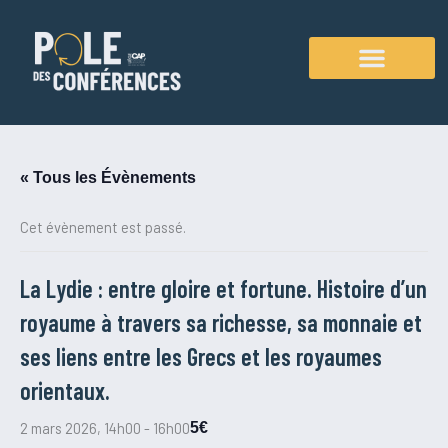
Aller
au
contenu
Agenda des conférences
« Tous les Évènements
Cet évènement est passé.
La Lydie : entre gloire et fortune. Histoire d’un
royaume à travers sa richesse, sa monnaie et
ses liens entre les Grecs et les royaumes
orientaux.
2 mars 2026, 14h00
-
16h00
5€