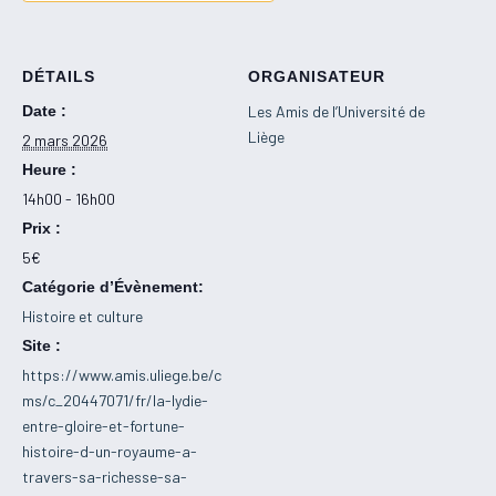
DÉTAILS
ORGANISATEUR
Date :
Les Amis de l’Université de
Liège
2 mars 2026
Heure :
14h00 - 16h00
Prix :
5€
Catégorie d’Évènement:
Histoire et culture
Site :
https://www.amis.uliege.be/c
ms/c_20447071/fr/la-lydie-
entre-gloire-et-fortune-
histoire-d-un-royaume-a-
travers-sa-richesse-sa-