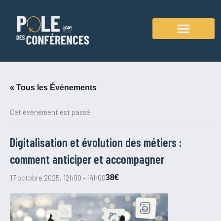
Aller
au
contenu
Agenda des conférences
« Tous les Évènements
Cet évènement est passé.
Digitalisation et évolution des métiers :
comment anticiper et accompagner
17 octobre 2025, 12h00
-
14h00
38€