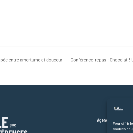
opée entre amertume et douceur
Conférence-repas : Chocolat !
Liens ra
Ac
Agenda des confér
Pour offrir 
Partenaire
cookies pour