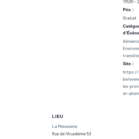
17h30 - 
Prix :
Gratuit
Catégor
d’Évèn
Alimenta
Environ
transiti
Site :
https://
be/even
les-prot
et-alter
LIEU
La Menuiserie
Rue de l'Académie 53