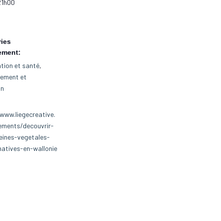
21h00
ies
ement:
tion et santé
,
nement et
on
www.liegecreative.
ements/decouvrir-
eines-vegetales-
natives-en-wallonie