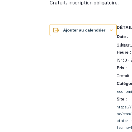
Gratuit, inscription obligatoire.
DÉTAI
Ajouter au calendrier
Date :
3 décem
Heure :
19h30 - 
Prix :
Gratuit
Catégo
Economie
Site :
https://
be/cms/
etats-un
techno-