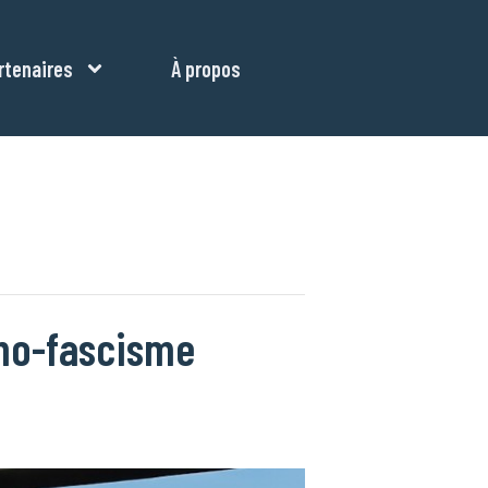
rtenaires
À propos
hno-fascisme