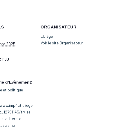
LS
ORGANISATEUR
ULiège
Voir le site Organisateur
bre 2025
21h00
rie d’Évènement:
 et politique
www.imp4ct.uliege.
c_12791145/fr/les-
is-a-l-ere-du-
fascisme