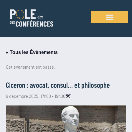
Aller
au
contenu
Agenda des conférences
« Tous les Évènements
Cet évènement est passé.
Ciceron : avocat, consul… et philosophe
9 décembre 2025, 17h00
-
19h00
5€