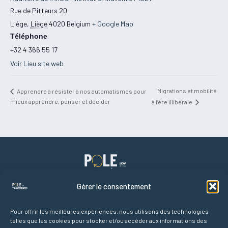
Rue de Pitteurs 20
Liège
,
Liège
4020
Belgium
+ Google Map
Téléphone
+32 4 366 55 17
Voir Lieu site web
Migrations et mobilité
Apprendre à résister à nos automatismes pour
mieux apprendre, penser et décider
à l’ère illibérale
Gérer le consentement
Pour offrir les meilleures expériences, nous utilisons des technologies
telles que les cookies pour stocker et/ou accéder aux informations des
Liens rapides