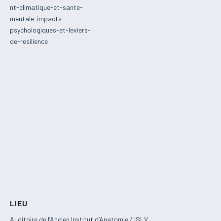
nt-climatique-et-sante-
mentale-impacts-
psychologiques-et-leviers-
de-resilience
LIEU
Auditoire de l’Ancien Institut d’Anatomie / ISLV