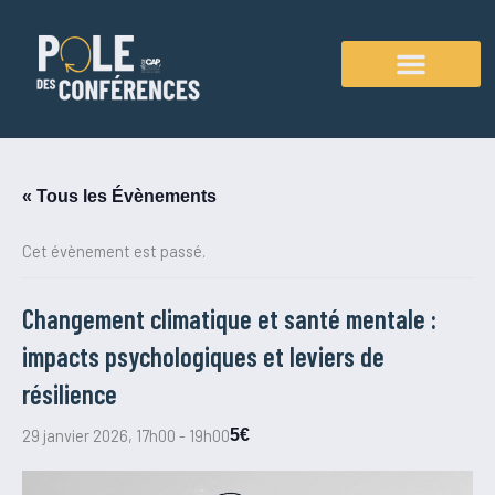
Aller
au
contenu
Agenda des conférences
« Tous les Évènements
Cet évènement est passé.
Changement climatique et santé mentale :
impacts psychologiques et leviers de
résilience
29 janvier 2026, 17h00
-
19h00
5€