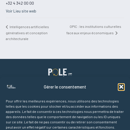
+32 4 342 00 00
Voir Lieu site web
OPIC : les institutions culturelles
Intelligences artificielles
génératives et conception
face aux enjeux économiques
architecturale
Gérer le consentement
Pour offrir les meilleures expériences, nous utilisons des technologies
telles que les cookies pour stocker et/ou accéder aux informations des
Liens rapides
appareils. Le fait de consentir à ces technologies nous permettra de traiter
Accueil
des données telles que le comportement de navigation ou les ID uniques
Agenda des conférences
sur ce site. Le fait de ne pas consentir ou de retirer son consentement
peut avoir un effet négatif sur certaines caractéristiques et fonctions.
Partenaires