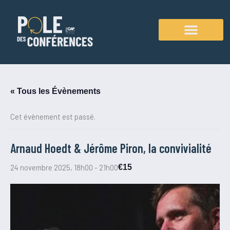
Aller
au
contenu
Agenda des conférences
« Tous les Évènements
Cet évènement est passé.
Arnaud Hoedt & Jérôme Piron, la convivialité
24 novembre 2025, 18h00
-
21h00
€15